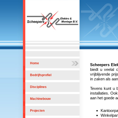
Home
Scheepers Ele
biedt u veelal 
vrijblijvende pr
Bedrijfsprofiel
in zaken als aan 
Disciplines
Tevens kunt u b
installaties. O
aan het goede a
Machinebouw
Kantoorpand
Projecten
Winkelpan