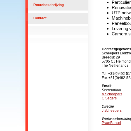
Particuli
Routebeschrijving
Renovatie
UTP netw
Machineb
Contact
Paneelbo
Levering v
Camera s
Contactgegevens
Scheepers Elektro
Breedijk 29
5705 CJ Helmond
The Netherlands
Tel. +31(0)492-5
Fax +31(0)492-5
Email
:
Secretariaat
A.Scheepers
C.Segers
Directie
J.Scheepers
Werkvoorbereidin
P.vanBussel